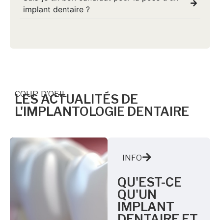
implant dentaire ?
COUP D’OEIL
LES ACTUALITÉS DE
L'IMPLANTOLOGIE DENTAIRE
INFO
QU'EST-CE
QU'UN
IMPLANT
DENTAIRE ET