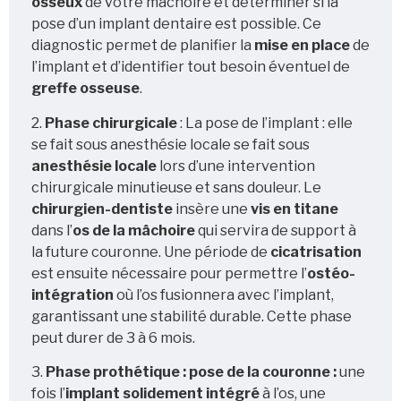
osseux
de votre mâchoire et déterminer si la
pose d’un implant dentaire est possible. Ce
diagnostic permet de planifier la
mise en place
de
l’implant et d’identifier tout besoin éventuel de
greffe osseuse
.
2.
Phase chirurgicale
: La pose de l’implant : elle
se fait sous anesthésie locale se fait sous
anesthésie locale
lors d’une intervention
chirurgicale minutieuse et sans douleur. Le
chirurgien-dentiste
insère une
vis en titane
dans l’
os de la mâchoire
qui servira de support à
la future couronne. Une période de
cicatrisation
est ensuite nécessaire pour permettre l’
ostéo-
intégration
où l’os fusionnera avec l’implant,
garantissant une stabilité durable. Cette phase
peut durer de 3 à 6 mois.
3.
Phase prothétique : pose de la couronne :
une
fois l’
implant solidement intégré
à l’os, une