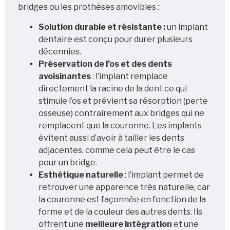
bridges ou les prothèses amovibles :
Solution durable et résistante :
un implant
dentaire est conçu pour durer plusieurs
décennies.
Préservation de l’os et des dents
avoisinantes
: l’implant remplace
directement la racine de la dent ce qui
stimule l’os et prévient sa résorption (perte
osseuse) contrairement aux bridges qui ne
remplacent que la couronne. Les implants
Nom
évitent aussi d’avoir à tailler les dents
adjacentes, comme cela peut être le cas
pour un bridge.
E-mail
Esthétique naturelle
: l’implant permet de
retrouver une apparence très naturelle, car
Numéro de Téléphone
la couronne est façonnée en fonction de la
forme et de la couleur des autres dents. Ils
Date
offrent une
meilleure intégration
et une